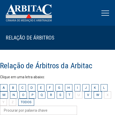
RELAÇÃO DE ÁRBITROS
Relação de Árbitros da Arbitac
Clique em uma letra abaixo:
A
B
C
D
E
F
G
H
I
J
K
L
M
N
O
P
Q
R
S
T
U
V
W
X
Y
Z
TODOS