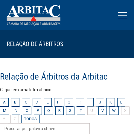
RELAÇÃO DE ÁRBITROS
Relação de Árbitros da Arbitac
Clique em uma letra abaixo:
A
B
C
D
E
F
G
H
I
J
K
L
M
N
O
P
Q
R
S
T
U
V
W
X
Y
Z
TODOS