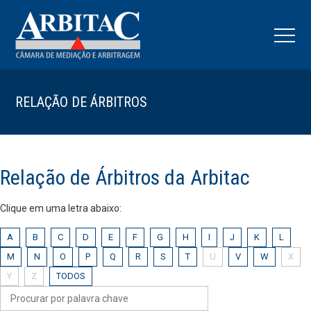
RELAÇÃO DE ÁRBITROS
Relação de Árbitros da Arbitac
Clique em uma letra abaixo:
A
B
C
D
E
F
G
H
I
J
K
L
M
N
O
P
Q
R
S
T
U
V
W
X
Y
Z
TODOS