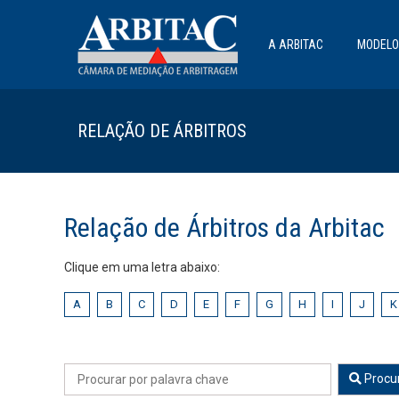
A ARBITAC
MODELO
RELAÇÃO DE ÁRBITROS
Relação de Árbitros da Arbitac
Clique em uma letra abaixo:
A
B
C
D
E
F
G
H
I
J
K
Procu