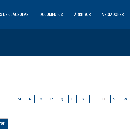
S DE CLÁUSULAS
DOCUMENTOS
ÁRBITROS
MEDIADORES
L
M
N
O
P
Q
R
S
T
U
V
W
rar