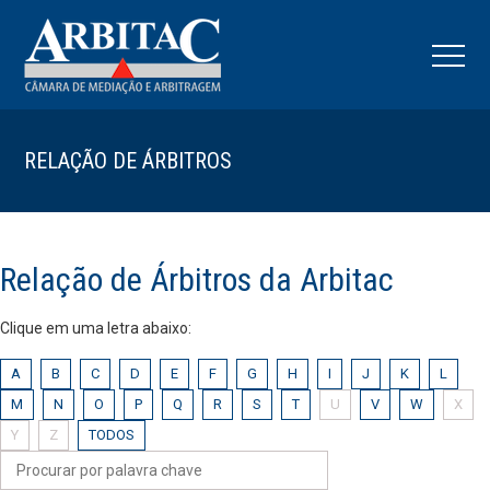
RELAÇÃO DE ÁRBITROS
Relação de Árbitros da Arbitac
Clique em uma letra abaixo:
A
B
C
D
E
F
G
H
I
J
K
L
M
N
O
P
Q
R
S
T
U
V
W
X
Y
Z
TODOS