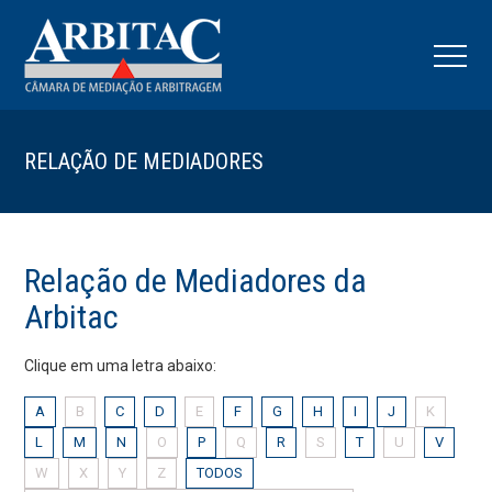
RELAÇÃO DE MEDIADORES
Relação de Mediadores da
Arbitac
Clique em uma letra abaixo:
A
B
C
D
E
F
G
H
I
J
K
L
M
N
O
P
Q
R
S
T
U
V
W
X
Y
Z
TODOS