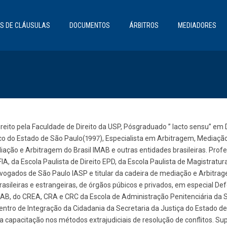
S DE CLÁUSULAS
DOCUMENTOS
ÁRBITROS
MEDIADORES
eito pela Faculdade de Direito da USP, Pósgraduado ” lacto sensu” em Di
ico do Estado de São Paulo(1997), Especialista em Arbitragem, Mediaçã
diação e Arbitragem do Brasil IMAB e outras entidades brasileiras. Pro
IA, da Escola Paulista de Direito EPD, da Escola Paulista de Magistrat
dvogados de São Paulo IASP e titular da cadeira de mediação e Arbitr
rasileiras e estrangeiras, de órgãos púbicos e privados, em especial Def
AB, do CREA, CRA e CRC da Escola de Administração Penitenciária da S
entro de Integração da Cidadania da Secretaria da Justiça do Estado d
a capacitação nos métodos extrajudiciais de resolução de conflitos. S