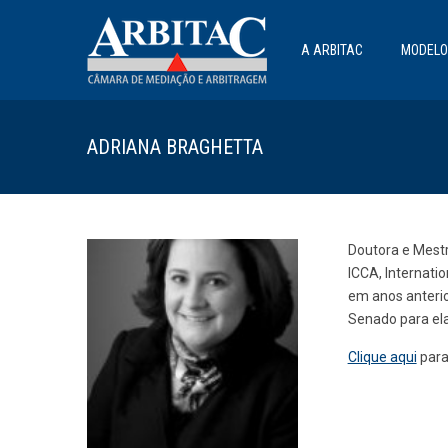
A ARBITAC
MODELO
ADRIANA BRAGHETTA
Doutora e Mestr
ICCA, Internati
em anos anterio
Senado para ela
Clique aqui
para 