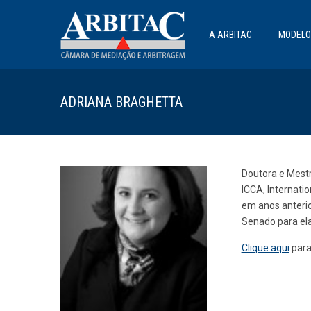
A ARBITAC
MODELO
ADRIANA BRAGHETTA
Doutora e Mestr
ICCA, Internati
em anos anterio
Senado para ela
Clique aqui
para 