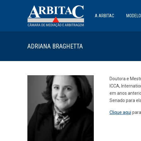
A ARBITAC
MODELO
ADRIANA BRAGHETTA
Doutora e Mestr
ICCA, Internati
em anos anterio
Senado para ela
Clique aqui
para 