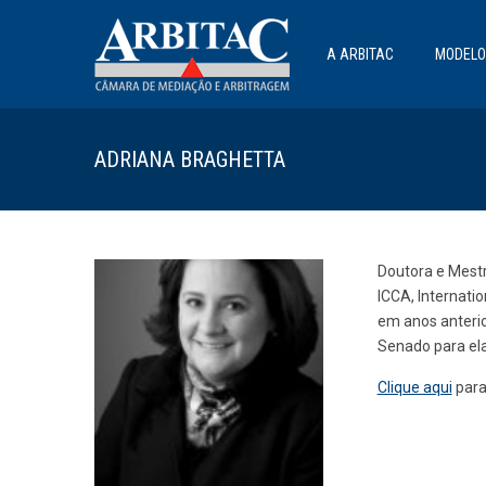
A ARBITAC
MODELO
ADRIANA BRAGHETTA
Doutora e Mestr
ICCA, Internati
em anos anterio
Senado para ela
Clique aqui
para 